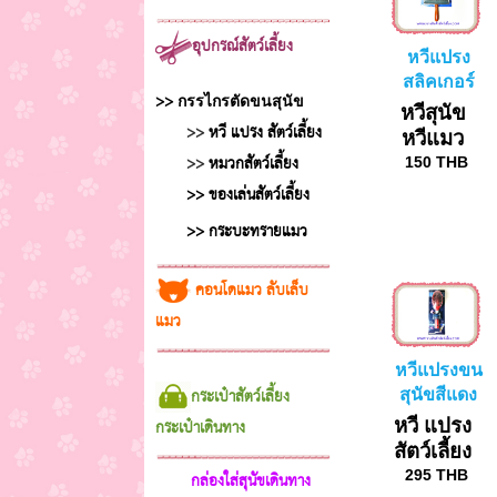
อุปกรณ์สัตว์เลี้ยง
หวีแปรง
สลิคเกอร์
>>
กรรไกรตัดขนสุนัข
เบอร์ S
หวีสุนัข
>>
หวี แปรง สัตว์เลี้ยง
หวีแมว
>>
หมวกสัตว์เลี้ยง
แปรง
150
THB
สลิคเกอร์
>> ของเล่นสัตว์เลี้ยง
>> กระบะทรายแมว
คอนโดแมว ลับเล็บ
แมว
หวีแปรงขน
กระเป๋าสัตว์เลี้ยง
สุนัขสีแดง
หวี แปรง
กระเป๋าเดินทา
ง
สัตว์เลี้ยง
295
THB
กล่องใส่สุนัขเดินทาง