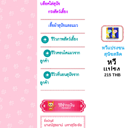
บล็อคใส่สุนัข
กรงสัตว์เลี้ยง
สื้อผ้าสุนัขและแมว
เ
รีวิวภาพสัตว์เลี้ยง
หวีแปรงขน
รีวิวคอนโดแมวจาก
สุนัขสลิค
ลูกค้า
หวี
เกอร์
แปรง
รีวิวที่นอนสุนัขจาก
ขน
215
THB
ลูกค้า
สุนัข
แมว