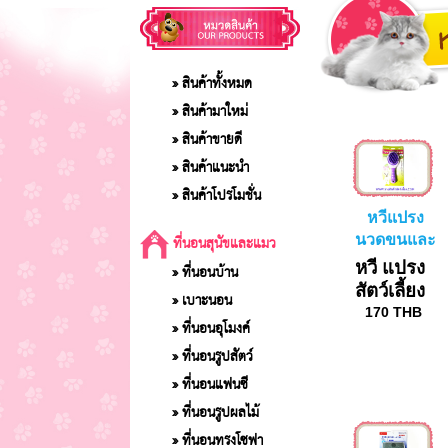
» สินค้าทั้งหมด
» สินค้ามาใหม่
» สินค้าขายดี
» สินค้าแนะนำ
» สินค้าโปรโมชั่น
หวีแปรง
ที่นอนสุนัขและแมว
นวดขนและ
ตัวสุนัขเวลา
หวี แปรง
» ที่นอนบ้าน
อาบน้ำ
สัตว์เลี้ยง
» เบาะนอน
170
THB
» ที่นอนอุโมงค์
» ที่นอนรูปสัตว์
» ที่นอนแฟนซี
» ที่นอนรูปผลไม้
» ที่นอนทรงโซฟา