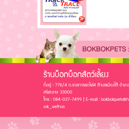
ร้านบ็อกบ็อกสัตว์เลี้ยง
ที่อยู่ : 778/4 ถ.ราชการรถไฟ4 ตำบลเมืองใต้ อำเภอ
ศรีสะเกษ 33000
โทร : 084-037-7499 | E-mail : bokbokpets@ho
ssk_vethos