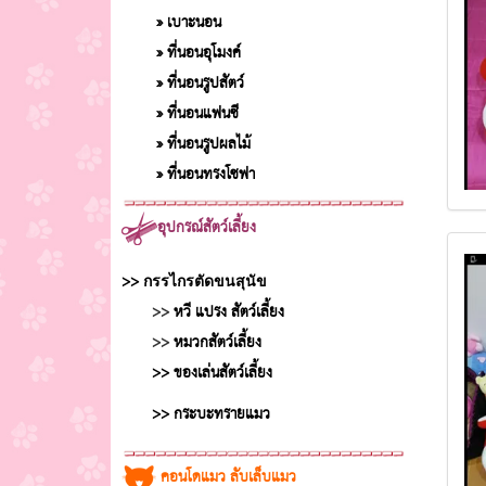
» เบาะนอน
» ที่นอนอุโมงค์
» ที่นอนรูปสัตว์
» ที่นอนแฟนซี
» ที่นอนรูปผลไม้
» ที่นอนทรงโซฟา
อุปกรณ์สัตว์เลี้ยง
>>
กรรไกรตัดขนสุนัข
>>
หวี แปรง สัตว์เลี้ยง
>>
หมวกสัตว์เลี้ยง
>> ของเล่นสัตว์เลี้ยง
>> กระบะทรายแมว
คอนโดแมว ลับเล็บแมว