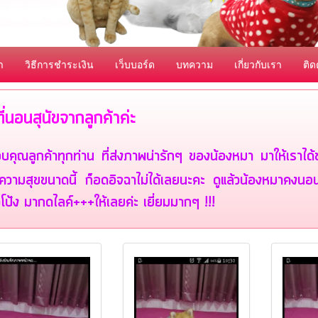
า
วิธีการชำระเงิน
เว็บบอร์ด
บทความ
เกี่ยวกับเรา
ติด
วที่นอนสุนัขจากลูกค้าค่ะ
บคุณลูกค้าทุกท่าน ที่ส่งภาพน่ารักๆ ของน้องหมา มาให้เราได
ีความสุขขนาดนี้ ก็อดอิจฉาไม่ได้เลยนะคะ ดูแล้วน้องหมาคงนอนฝ
วโป้ง มากดไลค์+++ให้เลยค่ะ เยี่ยมมากๆ !!!