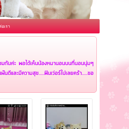
ต่อเรา
้ชมกันค่ะ พอได้เห็นน้องหมานอน
บนที่นอนนุ่มๆ
ันดีและมีความสุข.....
ฟินเว่อร์ไปเลยคร้า.....ขอ