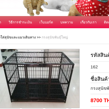
า
วิธีการชำระเงิน
เว็บบอร์ด
บทความ
เกี่ยวกับเรา
ติด
งใส่สุนัขและแมวเดินทาง
>>
กรงสุนัขพันธุ์ใหญ่
รหัสสินค
162
ชื่อสินค้
กรงสุนัขพั
8700
T