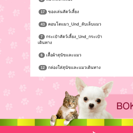
ของเล่นสัตว์เลี้ยง
17
คอนโดแมว_Und_ลับเล็บแมว
43
กระเป๋าสัตว์เลี้ยง_Und_กระเป๋า
7
เดินทาง
เสื้อผ้าสุนัขและแมว
6
กล่องใส่สุนัขและแมวเดินทาง
12