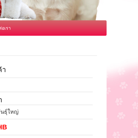
ต่อเรา
้า
า
นธุ์ใหญ่
HB