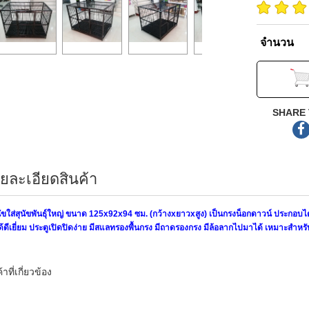
จำนวน
SHARE 
ยละเอียดสินค้า
นัขใส่สุนัขพันธุ์ใหญ่ ขนาด 125x92x94 ซม. (กว้างxยาวxสูง) เป็นกรงน็อกดาวน์ ประกอบไ
้ดีเยี่ยม ประตูเปิดปิดง่าย มีสแลทรองพื้นกรง มีถาดรองกรง มีล้อลากไปมาได้ เหมาะสำหรับสุน
้าที่เกี่ยวข้อง